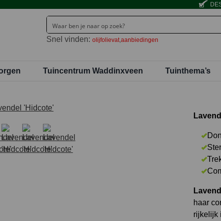
DES
Snel vinden:
olijfolievat
aanbiedingen
orgen
Tuincentrum Waddinxveen
Tuinthema’s
Lavende
Don
Ste
Trek
Com
Lavende
haar co
rijkelij