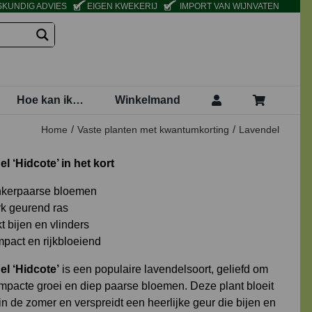
KUNDIG ADVIES
EIGEN KWEKERIJ
IMPORT VAN WIJNVATEN
Hoe kan ik…
Winkelmand
Home
Vaste planten met kwantumkorting
Lavendel
l ‘Hidcote’ in het kort
kerpaarse bloemen
rk geurend ras
t bijen en vlinders
pact en rijkbloeiend
l ‘Hidcote’
is een populaire lavendelsoort, geliefd om
mpacte groei en diep paarse bloemen. Deze plant bloeit
k in de zomer en verspreidt een heerlijke geur die bijen en