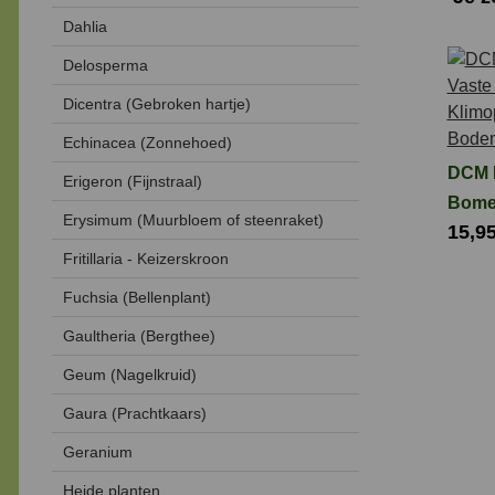
Dahlia
Delosperma
Dicentra (Gebroken hartje)
Echinacea (Zonnehoed)
DCM 
Erigeron (Fijnstraal)
Bome
Erysimum (Muurbloem of steenraket)
15,9
Plant
Fritillaria - Keizerskroon
en
Bode
Fuchsia (Bellenplant)
3 kg
Gaultheria (Bergthee)
Geum (Nagelkruid)
Gaura (Prachtkaars)
Geranium
Heide planten