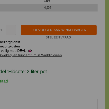
10+
4,04
TOEVOEGEN AAN WINKELWAGEN
Lavendel
STEL EEN VRAAG
'Hidcote'
bezorgdienst
2
ezorgkosten
liter
 veilig met iDEAL
kwekerij en tuincentrum in Waddinxveen
pot
aantal
el ‘Hidcote’ 2 liter pot
raad