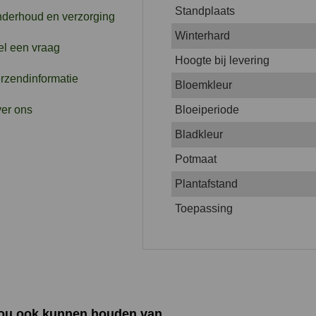
Standplaats
derhoud en verzorging
Winterhard
el een vraag
Hoogte bij levering
rzendinformatie
Bloemkleur
er ons
Bloeiperiode
Bladkleur
Potmaat
Plantafstand
Toepassing
zou ook kunnen houden van …