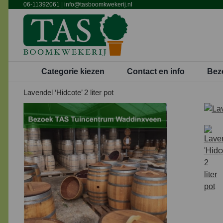
Ga
06-11392061
|
info@tasboomkwekerij.nl
naar
inhoud
Categorie kiezen
Contact en info
Bez
Lavendel ‘Hidcote’ 2 liter pot