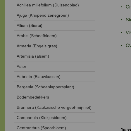
Achillea millefolium (Duizendblad)
On
Ajuga (Kruipend zenegroen)
St
Allium (Sierui)
Ve
Arabis (Scheefbloem)
Ov
Armeria (Engels gras)
Artemisia (alsem)
Aster
Aubrieta (Blauwkussen)
Bergenia (Schoenlappersplant)
Bodembedekkers
Brunnera (Kaukasische vergeet-mij-niet)
Campanula (Klokjesbloem)
Centranthus (Spoorbloem)
Je 