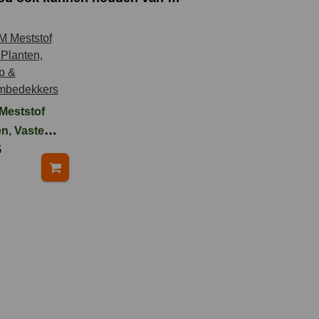
Meststof
n, Vaste
5
en, Klimop
mbedekkers