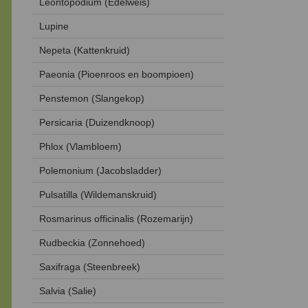
Leontopodium (Edelweis)
Lupine
Nepeta (Kattenkruid)
Paeonia (Pioenroos en boompioen)
Penstemon (Slangekop)
Persicaria (Duizendknoop)
Phlox (Vlambloem)
Polemonium (Jacobsladder)
Pulsatilla (Wildemanskruid)
Rosmarinus officinalis (Rozemarijn)
Rudbeckia (Zonnehoed)
Saxifraga (Steenbreek)
Salvia (Salie)