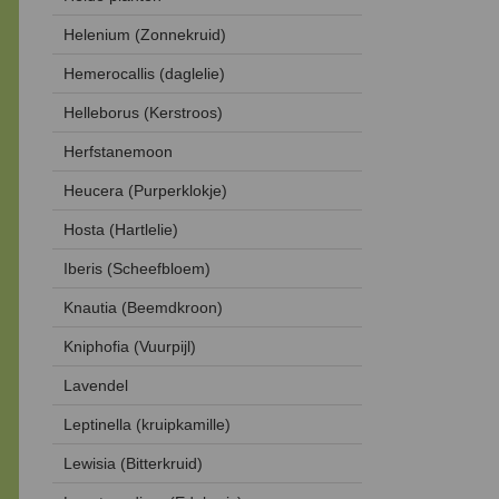
Helenium (Zonnekruid)
Hemerocallis (daglelie)
Helleborus (Kerstroos)
Herfstanemoon
Heucera (Purperklokje)
Hosta (Hartlelie)
Iberis (Scheefbloem)
Knautia (Beemdkroon)
Kniphofia (Vuurpijl)
Lavendel
Leptinella (kruipkamille)
Lewisia (Bitterkruid)