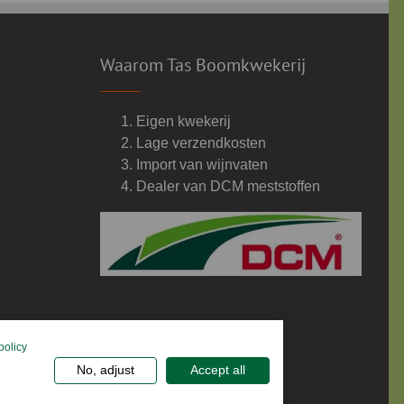
Waarom Tas Boomkwekerij
Eigen kwekerij
Lage verzendkosten
Import van wijnvaten
Dealer van DCM meststoffen
policy
No, adjust
Accept all