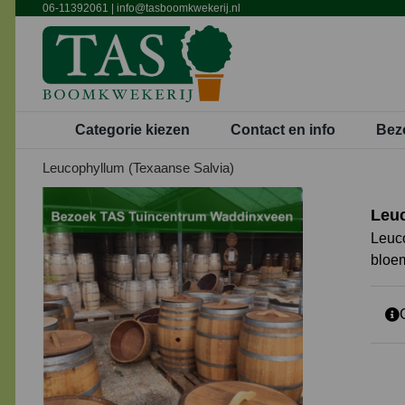
Ga
06-11392061
|
info@tasboomkwekerij.nl
naar
inhoud
Categorie kiezen
Contact en info
Bez
Leucophyllum (Texaanse Salvia)
Leuc
Leuco
bloem