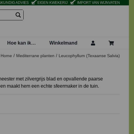
KUNDIG ADVIES
EIGEN KWEKERIJ
IMPORT VAN WIJNVATEN
Hoe kan ik…
Winkelmand
Home
Mediterrane planten
Leucophyllum (Texaanse Salvia)
eester met zilvergrijs blad en opvallende paarse
 en maakt hem een echte sfeermaker in de tuin.