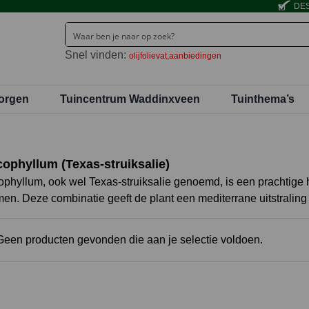
DES
Snel vinden:
olijfolievat
aanbiedingen
orgen
Tuincentrum Waddinxveen
Tuinthema’s
ophyllum (Texas-struiksalie)
phyllum, ook wel Texas-struiksalie genoemd, is een prachtige h
en. Deze combinatie geeft de plant een mediterrane uitstraling
Geen producten gevonden die aan je selectie voldoen.