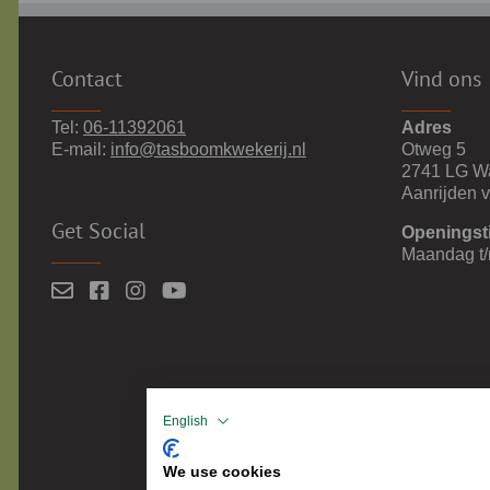
Contact
Vind ons
Tel:
06-11392061
Adres
E-mail:
info@tasboomkwekerij.nl
Otweg 5
2741 LG W
Aanrijden 
Get Social
Openingst
Maandag t/
English
We use cookies