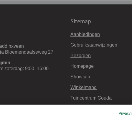
Sitemap
Aanbiedingen
Gebruiksaanwijzingen
addinxveen
via Bloemendaalseweg 27
Bezorgen
ijden
Homepage
m zaterdag: 9:00–16:00
Showtuin
Winkelmand
Tuincentrum Gouda
Retourneren en garantie
Privacy 
Cookiebeleid EU
YouTube Video