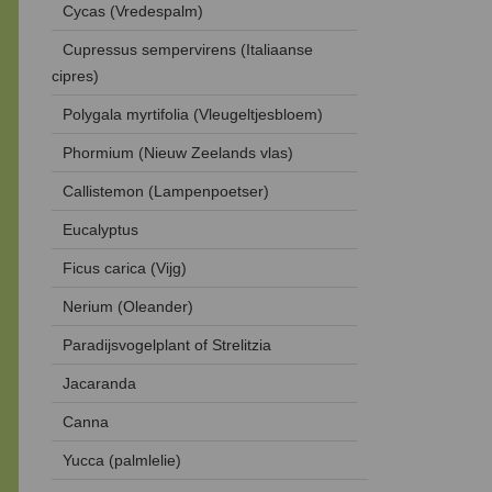
Cycas (Vredespalm)
Cupressus sempervirens (Italiaanse
cipres)
Polygala myrtifolia (Vleugeltjesbloem)
Phormium (Nieuw Zeelands vlas)
Callistemon (Lampenpoetser)
Eucalyptus
Ficus carica (Vijg)
Nerium (Oleander)
Paradijsvogelplant of Strelitzia
Jacaranda
Canna
Yucca (palmlelie)