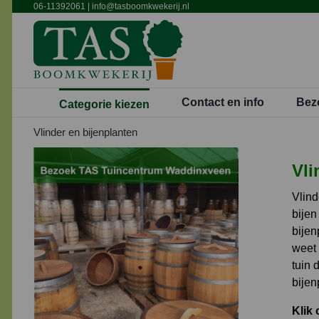
Ga
06-11392061
|
info@tasboomkwekerij.nl
naar
inhoud
Contact en info
Bez
Categorie kiezen
Vlinder en bijenplanten
Vli
Vlind
bijen
bijen
weet 
tuin 
bijen
Klik 