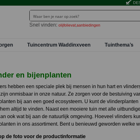
DES
Snel vinden:
olijfolievat
aanbiedingen
orgen
Tuincentrum Waddinxveen
Tuinthema’s
nder en bijenplanten
ers hebben een speciale plek bij mensen in hun hart en vlinders
 zijn onmisbaar in onze natuur. Ze zorgen voor de bestuiving v
planten bij aan een goed ecosysteem. U kunt de vlinderplanten n
hem altijd te vinden. Naast een mooiere tuin met alle uitbundi
dan ook wat bij aan de natuurlijk omgeving. Hoeveel vlinders kun
planten in ons assortiment. Bent u benieuwd geworden welke 
op de foto voor de productinformatie