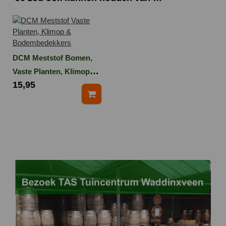
DCM Meststof Bomen,
Vaste Planten, Klimop
15,95
en Bodembedekkers 3
kg