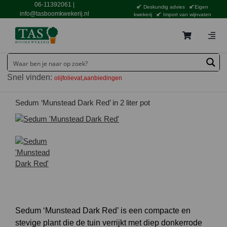
Ga
06-11392061
|
Deskundig advies
Eigen
naar
info@tasboomkwekerij.nl
kwekerij
Import van wijnvaten
inhoud
Togg
Navig
Home
Snel vinden:
olijfolievat
aanbiedingen
Contact en bestellen
Catalogus
Sedum ‘Munstead Dark Red’ in 2 liter pot
Aanbiedingen
Bezorgen
Tuincentrum Waddinxveen
Service
Tuinthema’s
Sedum ‘Munstead Dark Red’ is een compacte en
stevige plant die de tuin verrijkt met diep donkerrode