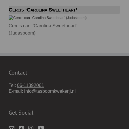
Cercis ‘Carolina Sweetheart’
Cercis can. 'Carolina Sweetheart'
(Judasboom)
Contact
Tel:
06-11392061
E-mail:
info@tasboomkwekerij.nl
Get Social