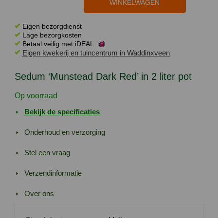
'Munstead
WINKELWAGEN
Dark
Red'
Eigen bezorgdienst
Lage bezorgkosten
in
Betaal veilig met iDEAL
2
Eigen kwekerij en tuincentrum in Waddinxveen
liter
pot
Sedum ‘Munstead Dark Red’ in 2 liter pot
aantal
Op voorraad
Bekijk de specificaties
Onderhoud en verzorging
Stel een vraag
Verzendinformatie
Over ons