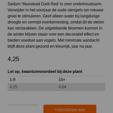
Sedum ‘Munstead Dark Red’ is zeer onderhoudsarm.
Verwijder in het voorjaar de oude stengels om nieuwe
groei te stimuleren. Geef alleen water bij langdurige
droogte en vermijd overbemesting, omdat dit de stelen
kan verzwakken. De uitgebloeide bloemen kunnen in
de winter blijven staan voor een decoratief effect en
bieden voedsel aan vogels. Met minimale aandacht
blijft deze plant gezond en kleurrijk, jaar na jaar.
4,25
Let op, kwantumvoordeel bij deze plant
1-9
10+
4,25
4,04
Sedum
TOEVOEGEN AAN