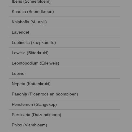
Iberis (Scheefbloem)
Knautia (Beemdkroon)
Kniphofia (Vuurpijl)
Lavendel
Leptinella (kruipkamille)
Lewisia (Bitterkruid)
Leontopodium (Edelweis)
Lupine
Nepeta (Kattenkruid)
Paeonia (Pioenroos en boompioen)
Penstemon (Slangekop)
Persicaria (Duizendknoop)
Phlox (Vlambloem)