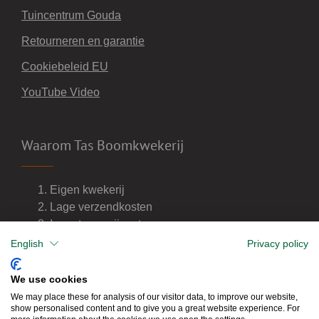
Tuincentrum Gouda
Retourneren en garantie
Cookiebeleid EU
YouTube Video
Waarom Tas Boomkwekerij
Eigen kwekerij
Lage verzendkosten
Import van wijnvaten
Dealer van DCM meststoffen
English
Privacy policy
We use cookies
We may place these for analysis of our visitor data, to improve our website,
show personalised content and to give you a great website experience. For