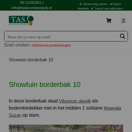
Ga
06-11392061
|
Deskundig advies
Eigen
naar
info@tasboomkwekerij.nl
kwekerij
Import van wijnvaten
inhoud
Togg
Navig
Home
Snel vinden:
olijfolievat
aanbiedingen
Contact en bestellen
Catalogus
Showtuin borderbak 10
Aanbiedingen
Showtuin borderbak 10
Bezorgen
Tuincentrum Waddinxveen
In deze borderbak staat
Viburnum davidii
als
Service
bodembedekker met in het midden 1 solitaire
Magnolia
Suzan
op stam.
Tuinthema’s