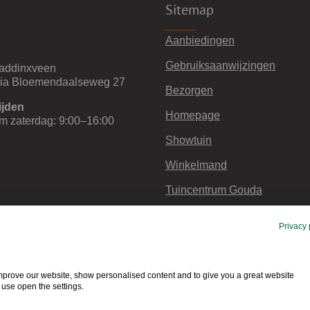
Sitemap
Aanbiedingen
Gebruiksaanwijzingen
addinxveen
via Bloemendaalseweg 27
Bezorgen
ijden
Homepage
m zaterdag: 9:00–16:00
Showtuin
Winkelmand
Tuincentrum Gouda
Retourneren en garantie
Privacy 
Cookiebeleid EU
YouTube Video
 improve our website, show personalised content and to give you a great website
use open the settings.