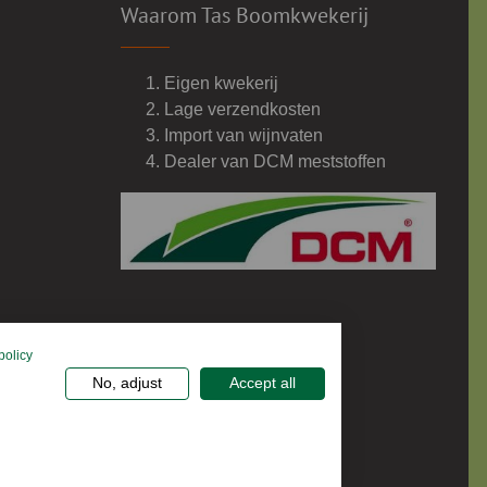
Waarom Tas Boomkwekerij
Eigen kwekerij
Lage verzendkosten
Import van wijnvaten
Dealer van DCM meststoffen
policy
No, adjust
Accept all