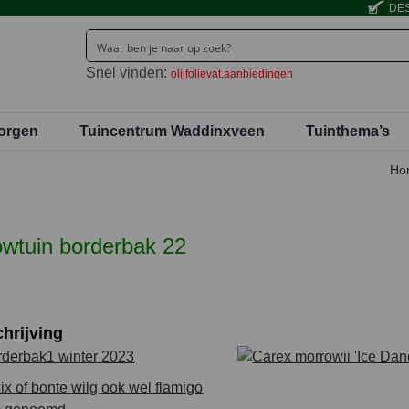
DES
Snel vinden:
olijfolievat
aanbiedingen
orgen
Tuincentrum Waddinxveen
Tuinthema’s
Ho
wtuin borderbak 22
hrijving