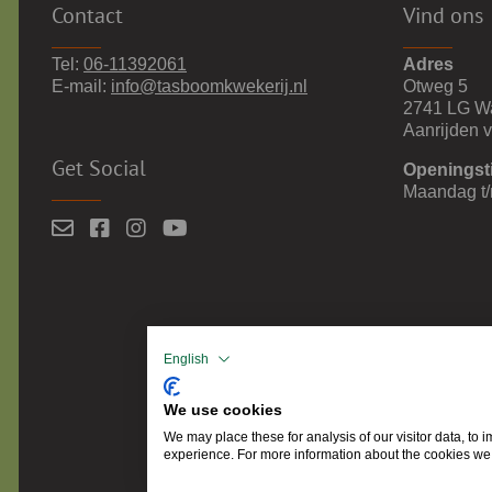
Contact
Vind ons
Tel:
06-11392061
Adres
E-mail:
info@tasboomkwekerij.nl
Otweg 5
2741 LG W
Aanrijden 
Get Social
Openingst
Maandag t/
English
We use cookies
We may place these for analysis of our visitor data, to
experience. For more information about the cookies we 