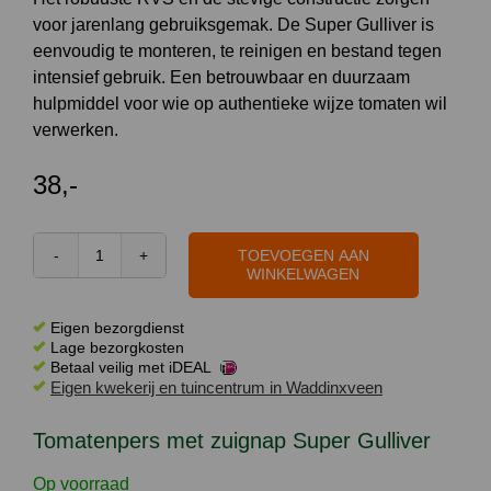
voor jarenlang gebruiksgemak. De Super Gulliver is
eenvoudig te monteren, te reinigen en bestand tegen
intensief gebruik. Een betrouwbaar en duurzaam
hulpmiddel voor wie op authentieke wijze tomaten wil
verwerken.
38,-
TOEVOEGEN AAN
Tomatenpers
WINKELWAGEN
met
zuignap
Eigen bezorgdienst
Super
Lage bezorgkosten
Betaal veilig met iDEAL
Gulliver
Eigen kwekerij en tuincentrum in Waddinxveen
aantal
Tomatenpers met zuignap Super Gulliver
Op voorraad