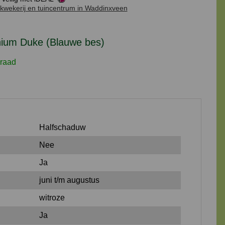
kwekerij en tuincentrum in Waddinxveen
aantal
nium Duke (Blauwe bes)
raad
Halfschaduw
Nee
Ja
juni t/m augustus
witroze
Ja