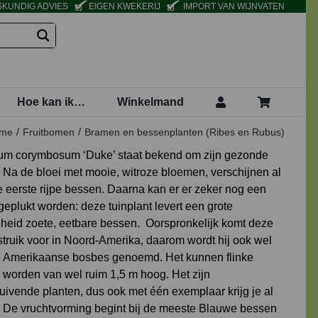
KUNDIG ADVIES
EIGEN KWEKERIJ
IMPORT VAN WIJNVATEN
Hoe kan ik…
Winkelmand
me
Fruitbomen
Bramen en bessenplanten (Ribes en Rubus)
um corymbosum ‘Duke’ staat bekend om zijn gezonde
 Na de bloei met mooie, witroze bloemen, verschijnen al
de eerste rijpe bessen. Daarna kan er er zeker nog een
eplukt worden: deze tuinplant levert een grote
heid zoete, eetbare bessen. Oorspronkelijk komt deze
truik voor in Noord-Amerika, daarom wordt hij ook wel
 Amerikaanse bosbes genoemd. Het kunnen flinke
n worden van wel ruim 1,5 m hoog. Het zijn
tuivende planten, dus ook met één exemplaar krijg je al
 De vruchtvorming begint bij de meeste Blauwe bessen