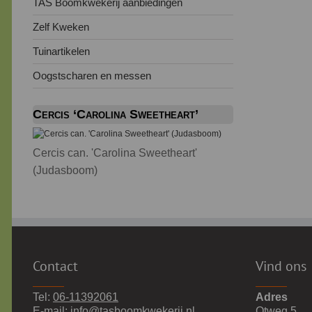
TAS Boomkwekerij aanbiedingen
Zelf Kweken
Tuinartikelen
Oogstscharen en messen
Cercis ‘Carolina Sweetheart’
Cercis can. 'Carolina Sweetheart'
(Judasboom)
Contact
Vind ons
Tel:
06-11392061
Adres
E-mail:
info@tasboomkwekerij.nl
Otweg 5