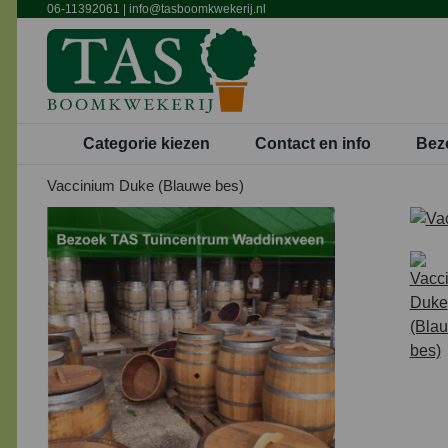
Ga
06-11392061
|
info@tasboomkwekerij.nl
naar
inhoud
Categorie kiezen
Contact en info
Bez
Vaccinium Duke (Blauwe bes)