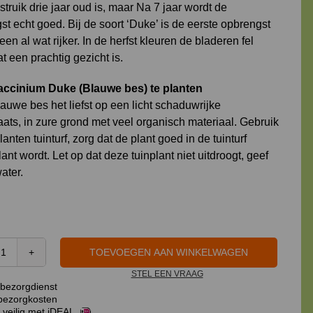
struik drie jaar oud is, maar Na 7 jaar wordt de
t echt goed. Bij de soort ‘Duke’ is de eerste opbrengst
en al wat rijker. In de herfst kleuren de bladeren fel
t een prachtig gezicht is.
ccinium Duke (Blauwe bes) te planten
auwe bes het liefst op een licht schaduwrijke
aats, in zure grond met veel organisch materiaal. Gebruik
planten tuinturf, zorg dat de plant goed in de tuinturf
nt wordt. Let op dat deze tuinplant niet uitdroogt, geef
water.
TOEVOEGEN AAN WINKELWAGEN
Vaccinium
STEL EEN VRAAG
Duke
bezorgdienst
(Blauwe
ezorgkosten
bes)
 veilig met iDEAL