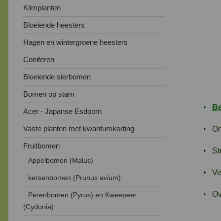
Klimplanten
Bloeiende heesters
Hagen en wintergroene heesters
Coniferen
Bloeiende sierbomen
Bomen op stam
Be
Acer - Japanse Esdoorn
Vaste planten met kwantumkorting
On
Fruitbomen
St
Appelbomen (Malus)
Ve
kersenbomen (Prunus avium)
Ov
Perenbomen (Pyrus) en Kweepeer
(Cydonia)