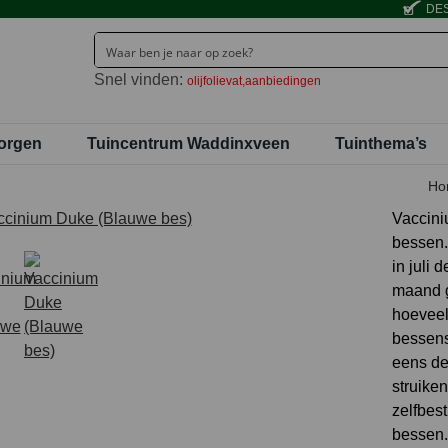
DES
Snel vinden:
olijfolievat
aanbiedingen
orgen
Tuincentrum Waddinxveen
Tuinthema’s
Ho
Vaccini
bessen.
in juli 
maand g
hoeveel
bessens
eens de
struike
zelfbes
bessen.