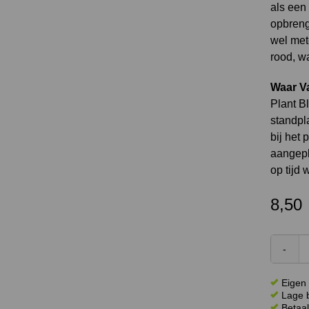
als een 
opbrengs
wel mete
rood, wa
Waar Va
Plant Bl
standpl
bij het 
aangepla
op tijd 
8,50
Eigen 
Lage b
Betaal