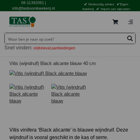
Ga
06-11392061
|
Deskundig advies
Eigen
naar
info@tasboomkwekerij.nl
kwekerij
Import van wijnvaten
inhoud
Togg
Navig
Home
Snel vinden:
olijfolievat
aanbiedingen
Contact en bestellen
Catalogus
Vitis (wijndruif) Black alicante blauw 40 cm
Aanbiedingen
Bezorgen
Tuincentrum Waddinxveen
Service
Tuinthema’s
Vitis vinifera ‘Black alicante’ is blauwe wijndruif. Deze
wijndruif is vooral geschikt in de kas of serre.