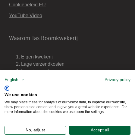
Cookiebeleid EU
YouTube Video
Waarom Tas Boomkwekerij
Eigen kwekerij
Lage verzendkosten
Import van wijnvaten
Dealer van DCM meststoffen
English
Privacy policy
We use cookies
We may place these for analysis of our visitor data, to improve our website,
show personalised content and to give you a great website experience. For
more information about the cookies we use open the settings.
No, adjust
Accept all