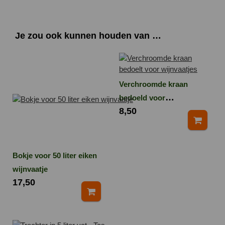
Je zou ook kunnen houden van …
Verchroomde kraan
bedoeld voor
8,50
wijnvaatjes van 15 t/m
100 liter.
Bokje voor 50 liter eiken
wijnvaatje
17,50