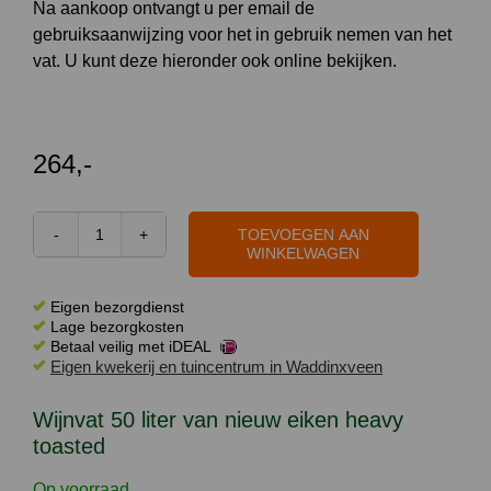
Na aankoop ontvangt u per email de
gebruiksaanwijzing voor het in gebruik nemen van het
vat. U kunt deze hieronder ook online bekijken.
264,-
TOEVOEGEN AAN
Wijnvat
WINKELWAGEN
50
liter
Eigen bezorgdienst
van
Lage bezorgkosten
Betaal veilig met iDEAL
nieuw
Eigen kwekerij en tuincentrum in Waddinxveen
eiken
heavy
Wijnvat 50 liter van nieuw eiken heavy
toasted
toasted
aantal
Op voorraad