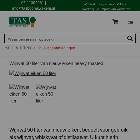
Ga
06-11392061
|
Deskundig advies
Eigen
naar
info@tasboomkwekerij.nl
kwekerij
Import van wijnvaten
inhoud
Togg
Navig
Home
Snel vinden:
olijfolievat
aanbiedingen
Contact en bestellen
Catalogus
Wijnvat 50 liter van nieuw eiken heavy toasted
Aanbiedingen
Bezorgen
Tuincentrum Waddinxveen
Service
Tuinthema’s
Wijnvat 50 liter van nieuw eiken, bedoelt voor gebruik
als wijnvat, whiskyvat of distilaatvat. U kunt hierin