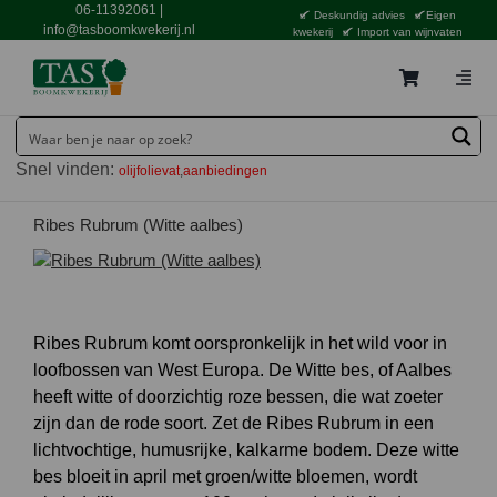
Ga
06-11392061
|
Deskundig advies
Eigen
naar
info@tasboomkwekerij.nl
kwekerij
Import van wijnvaten
inhoud
Togg
Navig
Home
Snel vinden:
olijfolievat
aanbiedingen
Contact en bestellen
Catalogus
Ribes Rubrum (Witte aalbes)
Aanbiedingen
Bezorgen
Ribes Rubrum komt oorspronkelijk in het wild voor in
Tuincentrum Waddinxveen
loofbossen van West Europa. De Witte bes, of Aalbes
heeft witte of doorzichtig roze bessen, die wat zoeter
Service
zijn dan de rode soort. Zet de Ribes Rubrum in een
Tuinthema’s
lichtvochtige, humusrijke, kalkarme bodem. Deze witte
bes bloeit in april met groen/witte bloemen, wordt