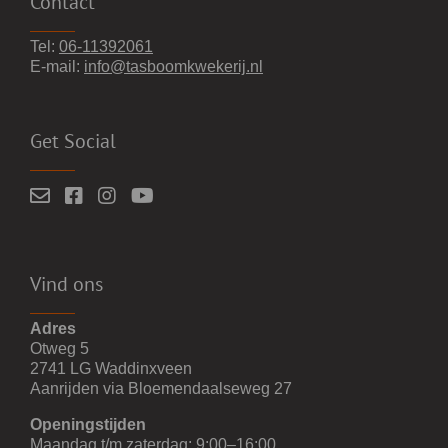
Contact
Tel:
06-11392061
E-mail:
info@tasboomkwekerij.nl
Get Social
Vind ons
Adres
Otweg 5
2741 LG Waddinxveen
Aanrijden via Bloemendaalseweg 27
Openingstijden
Maandag t/m zaterdag: 9:00–16:00